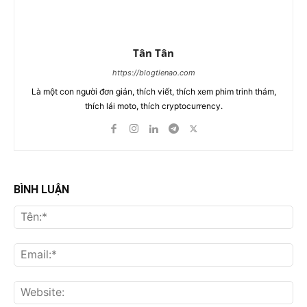
Tân Tân
https://blogtienao.com
Là một con người đơn giản, thích viết, thích xem phim trinh thám,
thích lái moto, thích cryptocurrency.
BÌNH LUẬN
Tên
Ema
Web