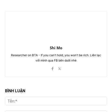
Shi Mo
Researcher on BTA - If you can't hold, you won't be rich. Liên lạc
với mình qua FB bên dưới nhé
BÌNH LUẬN
Tên