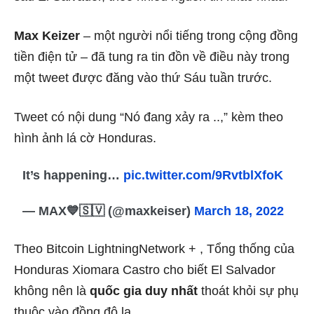
Max Keizer
– một người nổi tiếng trong cộng đồng
tiền điện tử – đã tung ra
tin đồn về điều này trong
một tweet được đăng vào thứ Sáu tuần trước.
Tweet có nội dung “Nó đang xảy ra ..,” kèm theo
hình ảnh lá cờ Honduras.
It’s happening…
pic.twitter.com/9RvtblXfoK
— MAX💙🇸🇻 (@maxkeiser)
March 18, 2022
Theo
Bitcoin LightningNetwork +
, Tổng thống của
Honduras
Xiomara Castro cho biết El Salvador
không nên là
quốc gia duy nhất
thoát khỏi sự phụ
thuộc vào đồng đô la.