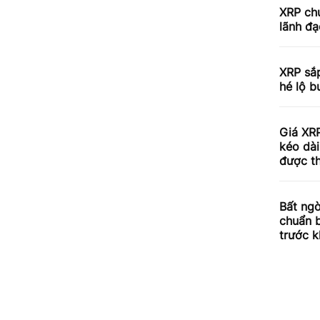
XRP chu
lãnh đạ
XRP sắp
hé lộ b
Giá XRP
kéo dài
được th
Bất ngờ
chuẩn 
trước k