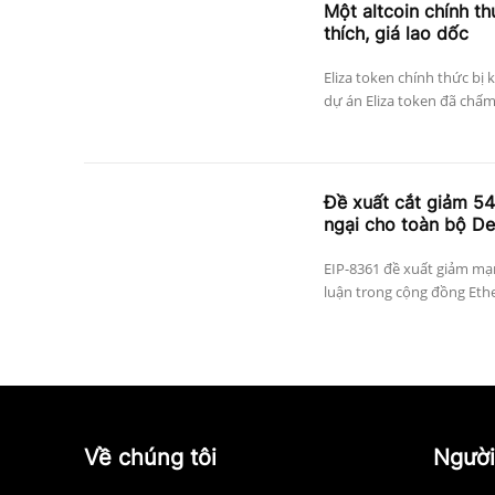
Một altcoin chính thứ
thích, giá lao dốc
Eliza token chính thức bị 
dự án Eliza token đã chấm
Đề xuất cắt giảm 5
ngại cho toàn bộ De
EIP-8361 đề xuất giảm mạn
luận trong cộng đồng Ethe
Về chúng tôi
Người