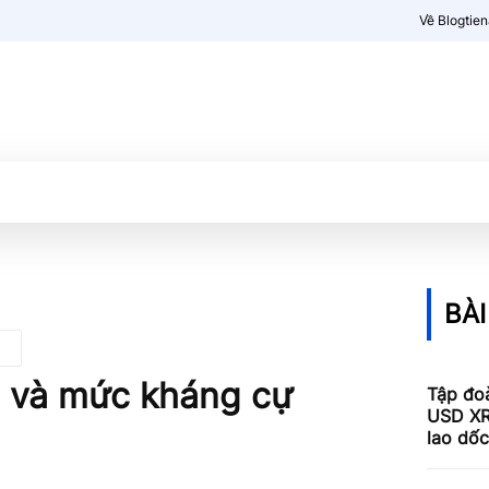
Về Blogtie
Kiến thức
More
BÀI
 và mức kháng cự
Tập đoà
USD XR
lao dố