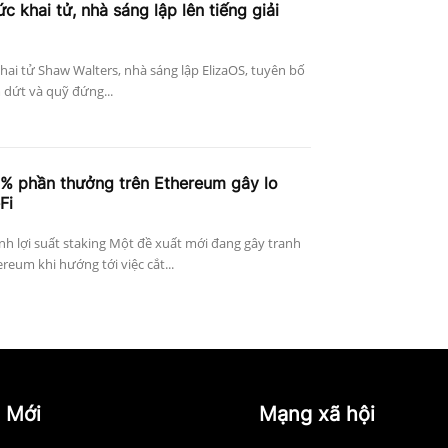
c khai tử, nhà sáng lập lên tiếng giải
khai tử Shaw Walters, nhà sáng lập ElizaOS, tuyên bố
 dứt và quỹ đứng...
4% phần thưởng trên Ethereum gây lo
Fi
h lợi suất staking Một đề xuất mới đang gây tranh
reum khi hướng tới việc cắt...
 Mới
Mạng xã hội