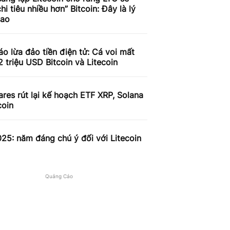
hi tiêu nhiều hơn” Bitcoin: Đây là lý
sao
o lừa đảo tiền điện tử: Cá voi mất
 triệu USD Bitcoin và Litecoin
res rút lại kế hoạch ETF XRP, Solana
coin
5: năm đáng chú ý đối với Litecoin
Quảng Cáo