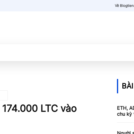
Về Blogtie
Kiến thức
More
BÀI
 174.000 LTC vào
ETH, AD
chu kỳ 
Người s