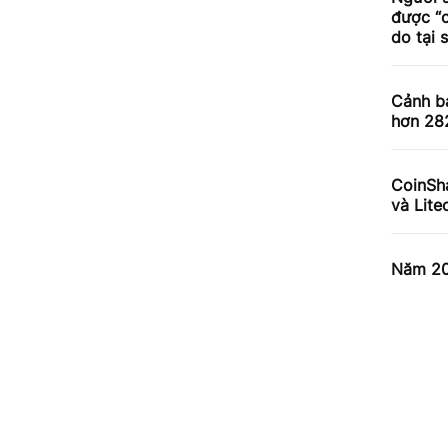
được “c
do tại 
Cảnh bá
hơn 282
CoinSha
và Lite
Năm 202