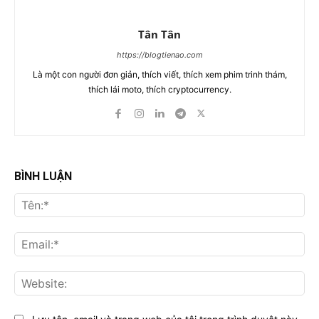
Tân Tân
https://blogtienao.com
Là một con người đơn giản, thích viết, thích xem phim trinh thám,
thích lái moto, thích cryptocurrency.
BÌNH LUẬN
Tên
Ema
Web