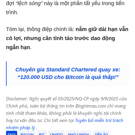
đợt
“lệch sóng”
này là một phần tất yếu trong tiến
trình.
Tóm lại, thông điệp chính là:
nắm giữ dài hạn vẫn
có lợi, nhưng cần tỉnh táo trước dao động
ngắn hạn
.
Chuyên gia Standard Chartered quay xe:
“120.000 USD cho Bitcoin là quá thấp!”
Disclaimer: Nghị quyết số 05/2025/NQ-CP ngày 9/9/2025 của
Chính phủ, toàn bộ thông tin trên Blogtienao.com chỉ mang
tính chất tham khảo, không phải là khuyến nghị tài chính
hay tư vấn đầu tư. Chi tiết xem tại
Tuyên bố miễn trừ trách
nhiệm pháp lý
.
TAGS
BITCOIN
BTC
CRYPTO
REKT CAPITAL
TIỀN ẢO