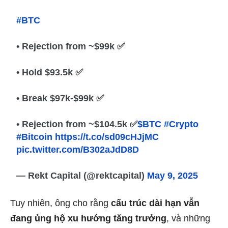
#BTC
• Rejection from ~$99k ✅
• Hold $93.5k ✅
• Break $97k-$99k ✅
• Rejection from ~$104.5k ✅
$BTC
#Crypto
#Bitcoin
https://t.co/sd09cHJjMC
pic.twitter.com/B302aJdD8D
— Rekt Capital (@rektcapital)
May 9, 2025
Tuy nhiên, ông cho rằng
cấu trúc dài hạn vẫn
đang ủng hộ xu hướng tăng trưởng
, và những