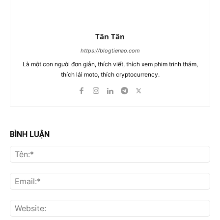
Tân Tân
https://blogtienao.com
Là một con người đơn giản, thích viết, thích xem phim trinh thám,
thích lái moto, thích cryptocurrency.
BÌNH LUẬN
Tên
Ema
Web