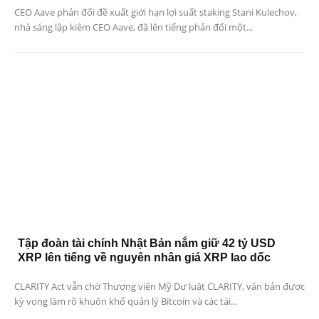
CEO Aave phản đối đề xuất giới hạn lợi suất staking Stani Kulechov,
nhà sáng lập kiêm CEO Aave, đã lên tiếng phản đối một...
Tập đoàn tài chính Nhật Bản nắm giữ 42 tỷ USD
XRP lên tiếng về nguyên nhân giá XRP lao dốc
CLARITY Act vẫn chờ Thượng viện Mỹ Dự luật CLARITY, văn bản được
kỳ vọng làm rõ khuôn khổ quản lý Bitcoin và các tài...