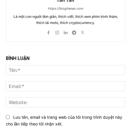
Tân Tân
https://blogtienao.com
Là một con người đơn giản, thích viết, thích xem phim trinh thám,
thích lái moto, thích cryptocurrency.
BÌNH LUẬN
Tên
Ema
Web
Lưu tên, email và trang web của tôi trong trình duyệt này
cho lần tiếp theo tôi nhận xét.