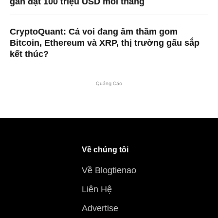
gần đạt 100 triệu USD mỗi tháng
CryptoQuant: Cá voi đang âm thầm gom
Bitcoin, Ethereum và XRP, thị trường gấu sắp
kết thúc?
Quảng Cáo
Về chúng tôi
Về Blogtienao
Liên Hệ
Advertise