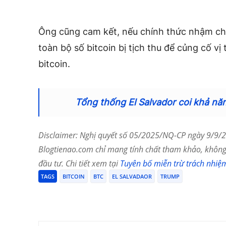
Ông cũng cam kết, nếu chính thức nhậm chứ
toàn bộ số bitcoin bị tịch thu để củng cố v
bitcoin.
Tổng thống El Salvador coi khả năn
Disclaimer: Nghị quyết số 05/2025/NQ-CP ngày 9/9/20
Blogtienao.com chỉ mang tính chất tham khảo, không 
đầu tư. Chi tiết xem tại
Tuyên bố miễn trừ trách nhiệ
TAGS
BITCOIN
BTC
EL SALVADAOR
TRUMP
Chia Sẻ