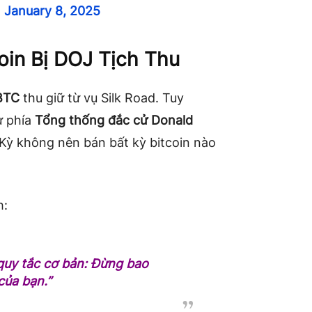
)
January 8, 2025
oin Bị DOJ Tịch Thu
BTC
thu giữ từ vụ Silk Road. Tuy
ừ phía
Tổng thống đắc cử Donald
 Kỳ không nên bán bất kỳ bitcoin nào
h:
quy tắc cơ bản: Đừng bao
của bạn.”