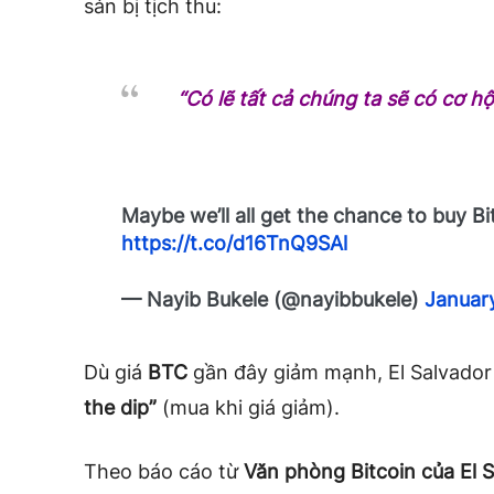
sản bị tịch thu:
“Có lẽ tất cả chúng ta sẽ có cơ hộ
Maybe we’ll all get the chance to buy Bi
https://t.co/d16TnQ9SAl
— Nayib Bukele (@nayibbukele)
Januar
Dù giá
BTC
gần đây giảm mạnh, El Salvador 
the dip”
(mua khi giá giảm).
Theo báo cáo từ
Văn phòng Bitcoin của El 