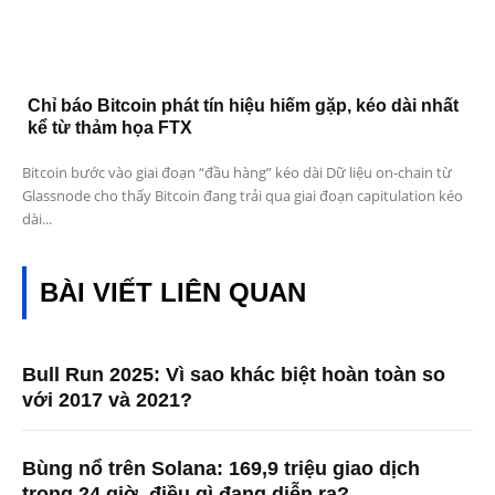
Chỉ báo Bitcoin phát tín hiệu hiếm gặp, kéo dài nhất
kể từ thảm họa FTX
Bitcoin bước vào giai đoạn “đầu hàng” kéo dài Dữ liệu on-chain từ
Glassnode cho thấy Bitcoin đang trải qua giai đoạn capitulation kéo
dài...
BÀI VIẾT LIÊN QUAN
Bull Run 2025: Vì sao khác biệt hoàn toàn so
với 2017 và 2021?
Bùng nổ trên Solana: 169,9 triệu giao dịch
trong 24 giờ, điều gì đang diễn ra?