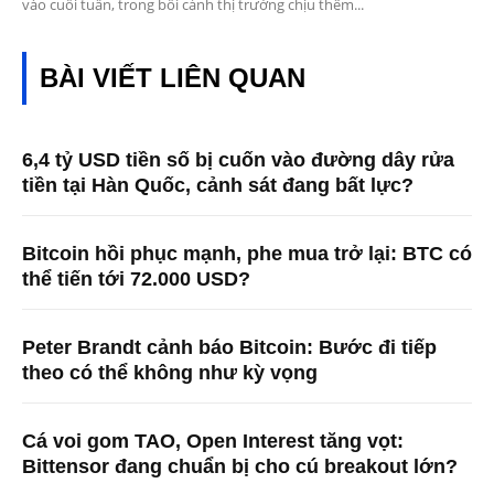
vào cuối tuần, trong bối cảnh thị trường chịu thêm...
BÀI VIẾT LIÊN QUAN
6,4 tỷ USD tiền số bị cuốn vào đường dây rửa
tiền tại Hàn Quốc, cảnh sát đang bất lực?
Bitcoin hồi phục mạnh, phe mua trở lại: BTC có
thể tiến tới 72.000 USD?
Peter Brandt cảnh báo Bitcoin: Bước đi tiếp
theo có thể không như kỳ vọng
Cá voi gom TAO, Open Interest tăng vọt:
Bittensor đang chuẩn bị cho cú breakout lớn?