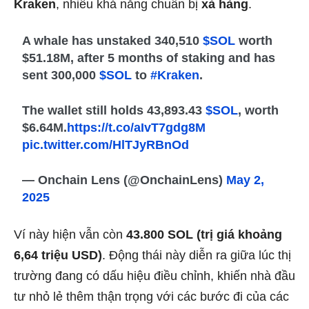
Kraken
, nhiều khả năng chuẩn bị
xả hàng
.
A whale has unstaked 340,510
$SOL
worth
$51.18M, after 5 months of staking and has
sent 300,000
$SOL
to
#Kraken
.
The wallet still holds 43,893.43
$SOL
, worth
$6.64M.
https://t.co/aIvT7gdg8M
pic.twitter.com/HlTJyRBnOd
— Onchain Lens (@OnchainLens)
May 2,
2025
Ví này hiện vẫn còn
43.800 SOL (trị giá khoảng
6,64 triệu USD)
. Động thái này diễn ra giữa lúc thị
trường đang có dấu hiệu điều chỉnh, khiến nhà đầu
tư nhỏ lẻ thêm thận trọng với các bước đi của các