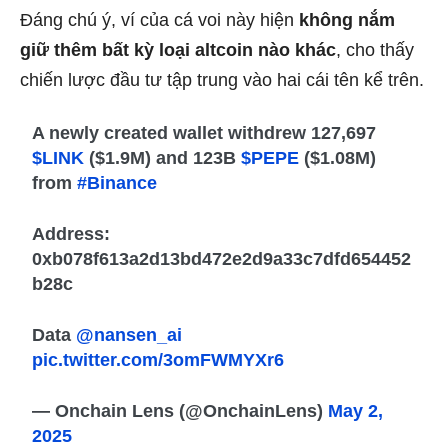
Đáng chú ý, ví của cá voi này hiện
không nắm
giữ thêm bất kỳ loại altcoin nào khác
, cho thấy
chiến lược đầu tư tập trung vào hai cái tên kể trên.
A newly created wallet withdrew 127,697
$LINK
($1.9M) and 123B
$PEPE
($1.08M)
from
#Binance
Address:
0xb078f613a2d13bd472e2d9a33c7dfd654452
b28c
Data
@nansen_ai
pic.twitter.com/3omFWMYXr6
— Onchain Lens (@OnchainLens)
May 2,
2025