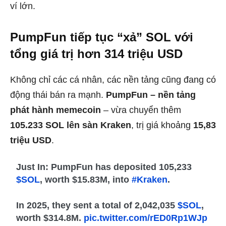
ví lớn.
PumpFun tiếp tục “xả” SOL với
tổng giá trị hơn 314 triệu USD
Không chỉ các cá nhân, các nền tảng cũng đang có
động thái bán ra mạnh.
PumpFun – nền tảng
phát hành memecoin
– vừa chuyển thêm
105.233 SOL lên sàn Kraken
, trị giá khoảng
15,83
triệu USD
.
Just In: PumpFun has deposited 105,233
$SOL
, worth $15.83M, into
#Kraken
.
In 2025, they sent a total of 2,042,035
$SOL
,
worth $314.8M.
pic.twitter.com/rED0Rp1WJp