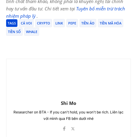
tính chất tham khảo, không phải là khuyến nghị tài chính
hay tư vấn đầu tư. Chi tiết xem tại
Tuyên bố miễn trừ trách
nhiệm pháp lý
.
TAGS
CÁ VOI
CRYPTO
LINK
PEPE
TIỀN ẢO
TIỀN MÃ HÓA
TIỀN SỐ
WHALE
Shi Mo
Researcher on BTA - If you can't hold, you won't be rich. Liên lạc
với mình qua FB bên dưới nhé