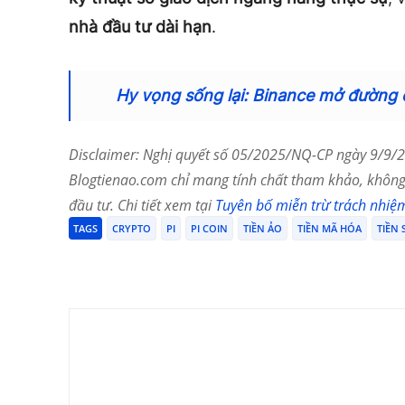
nhà đầu tư dài hạn
.
Hy vọng sống lại: Binance mở đường 
Disclaimer: Nghị quyết số 05/2025/NQ-CP ngày 9/9/20
Blogtienao.com chỉ mang tính chất tham khảo, không 
đầu tư. Chi tiết xem tại
Tuyên bố miễn trừ trách nhiệ
TAGS
CRYPTO
PI
PI COIN
TIỀN ẢO
TIỀN MÃ HÓA
TIỀN 
Chia Sẻ