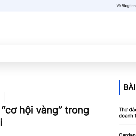
Về Blogtie
Kiến thức
More
BÀI
 “cơ hội vàng” trong
Thợ đào
doanh 
i
Cardan