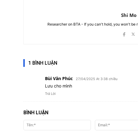
Shi Mo
Researcher on BTA - If you can't hold, you won't be 
1 BÌNH LUẬN
Bùi Văn Phúc
27/04/2025 At 3:38 chiều
Lưu cho mình
Trả Lời
BÌNH LUẬN
Tên:*