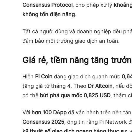
Consensus Protocol
, cho phép xử lý
khoảng
không tốn điện năng
.
Tất cả người dùng và doanh nghiệp đều ph
đảm bảo môi trường giao dịch an toàn.
Giá rẻ, tiềm năng tăng trưở
Hiện
Pi Coin
đang giao dịch quanh mức
0,6
tăng giá từ tháng 4. Theo
Dr Altcoin
, nếu d
có thể
bứt phá qua mốc 0,825 USD
, thậm ch
Với
hơn 100 DApp
đã vận hành trên nền tảng
Consensus 2025
, ông tin rằng Pi Network 
kỹ thuật số giao dịch ngang hàng thực sự
, 