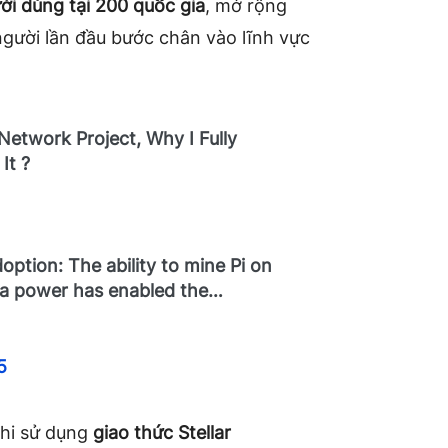
ời dùng tại 200 quốc gia
, mở rộng
người lần đầu bước chân vào lĩnh vực
Network Project, Why I Fully
It ?
Adoption: The ability to mine Pi on
ra power has enabled the…
5
hi sử dụng
giao thức Stellar