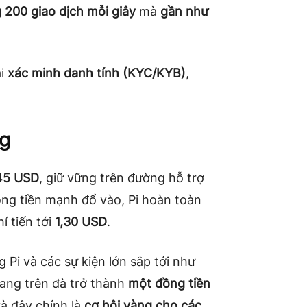
 200 giao dịch mỗi giây
mà
gần như
ải
xác minh danh tính (KYC/KYB)
,
ng
45 USD
, giữ vững trên đường hỗ trợ
òng tiền mạnh đổ vào, Pi hoàn toàn
í tiến tới
1,30 USD
.
 Pi và các sự kiện lớn sắp tới như
đang trên đà trở thành
một đồng tiền
và đây chính là
cơ hội vàng cho các