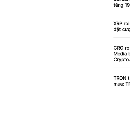
tăng 1
XRP rơi
đặt cư
CRO rơ
Media b
Crypto
TRON th
mua: T