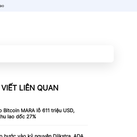
nao
 VIẾT LIÊN QUAN
 Bitcoin MARA lỗ 611 triệu USD,
thu lao dốc 27%
o bước vào kỷ nguyên Dijkstra, ADA