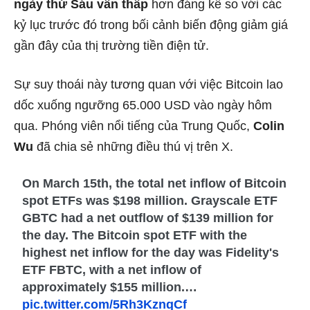
ngày thứ Sáu vẫn thấp
hơn đáng kể so với các
kỷ lục trước đó trong bối cảnh biến động giảm giá
gần đây của thị trường tiền điện tử.
Sự suy thoái này tương quan với việc Bitcoin lao
dốc xuống ngưỡng 65.000 USD vào ngày hôm
qua. Phóng viên nổi tiếng của Trung Quốc,
Colin
Wu
đã chia sẻ những điều thú vị trên X.
On March 15th, the total net inflow of Bitcoin
spot ETFs was $198 million. Grayscale ETF
GBTC had a net outflow of $139 million for
the day. The Bitcoin spot ETF with the
highest net inflow for the day was Fidelity's
ETF FBTC, with a net inflow of
approximately $155 million.…
pic.twitter.com/5Rh3KznqCf