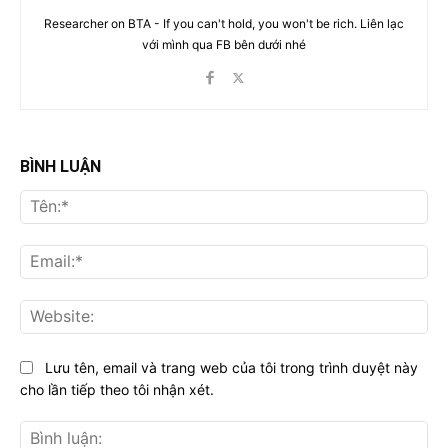
Researcher on BTA - If you can't hold, you won't be rich. Liên lạc
với mình qua FB bên dưới nhé
BÌNH LUẬN
Tên
Ema
Web
Lưu tên, email và trang web của tôi trong trình duyệt này
cho lần tiếp theo tôi nhận xét.