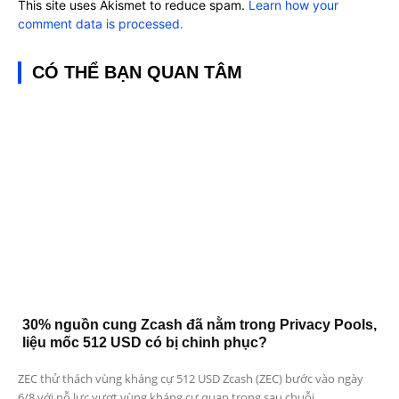
This site uses Akismet to reduce spam.
Learn how your
comment data is processed.
CÓ THỂ BẠN QUAN TÂM
30% nguồn cung Zcash đã nằm trong Privacy Pools,
liệu mốc 512 USD có bị chinh phục?
ZEC thử thách vùng kháng cự 512 USD Zcash (ZEC) bước vào ngày
6/8 với nỗ lực vượt vùng kháng cự quan trọng sau chuỗi...