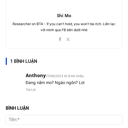
Shi Mo
Researcher on BTA - If you can't hold, you won't be rich. Liên lạc
với mình qua FB bên dưới nhé
1 BÌNH LUẬN
Anthony
17/08/2023 At 9:44 chiều
Đang nằm mo? Ngáo ngôn? Lol
Trả Lời
BÌNH LUẬN
Tên