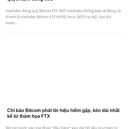
Hashdex đóng quỹ Bitcoin ETF DEFI Hashdex thông báo sẽ đóng và
thanh lý Hashdex Bitcoin ETF (NYSE Arca: DEFI) tại Mỹ. Sau khi
hoàn...
Chỉ báo Bitcoin phát tín hiệu hiếm gặp, kéo dài nhất
kể từ thảm họa FTX
Bitcoin bước vào giai đoạn “đầu hàng” kéo dài Dữ liệu on-chain từ