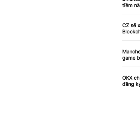
tiềm n
CZ sẽ x
Blockch
Manche
game b
OKX ch
đăng k