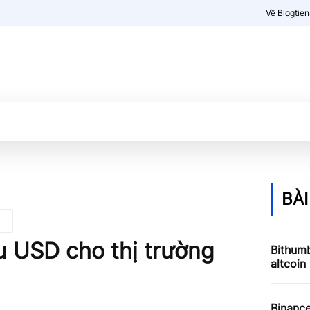
Về Blogtie
Kiến thức
More
BÀI
u USD cho thị trường
Bithumb
altcoin
Binance