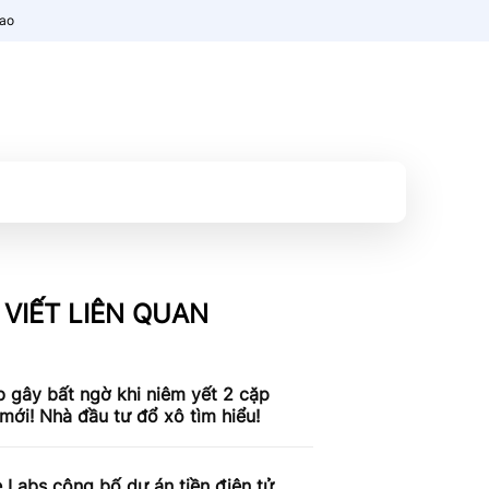
nao
 VIẾT LIÊN QUAN
 gây bất ngờ khi niêm yết 2 cặp
 mới! Nhà đầu tư đổ xô tìm hiểu!
 Labs công bố dự án tiền điện tử