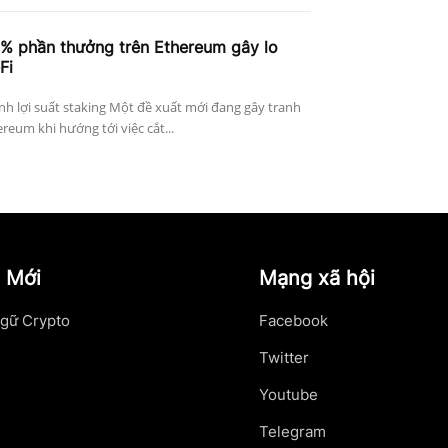
4% phần thưởng trên Ethereum gây lo
Fi
h lợi suất staking Một đề xuất mới đang gây tranh
reum khi hướng tới việc cắt...
 Mới
Mạng xã hội
gữ Crypto
Facebook
Twitter
Youtube
Telegram