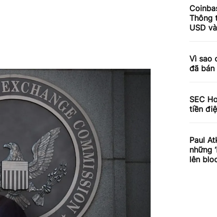
Coinbas
Thông t
USD và 
Vì sao 
đã bán 
SEC Hoa
tiền đi
Paul At
những ‘
lên blo