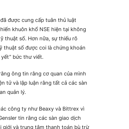
 đã được cung cấp tuân thủ luật
hiến khuôn khổ NSE hiện tại không
ỹ thuật số. Hơn nữa, sự thiếu rõ
ỹ thuật số được coi là chứng khoán
yết” bức thư viết.
 rằng ông tin rằng cơ quan của mình
n tử và lập luận rằng tất cả các sàn
an quản lý.
 các công ty như
Beaxy
và
Bi
t
trex
vì
Gensler tin rằng các sàn giao dịch
 giới và trung tâm thanh toán bù trừ