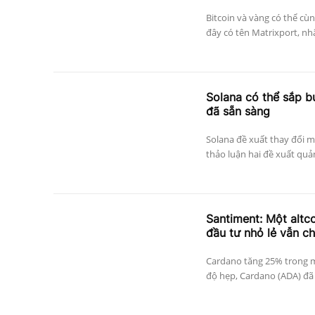
Bitcoin và vàng có thể cùn
đây có tên Matrixport, nh
Solana có thể sắp bư
đã sẵn sàng
Solana đề xuất thay đổi m
thảo luận hai đề xuất quản
Santiment: Một altc
đầu tư nhỏ lẻ vẫn c
Cardano tăng 25% trong mộ
độ hẹp, Cardano (ADA) đã 