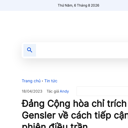
Thứ Năm, 6 Tháng 8 2026
Tin tức
Nổi bật
Người Mới 🔥
Trang chủ
Tin tức
Tác giả
Andy
18/04/2023
Đảng Cộng hòa chỉ trích
Gensler về cách tiếp cận
phiên điều trần