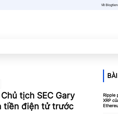
Về Blogtie
Kiến thức
More
BÀI
 Chủ tịch SEC Gary
Ripple 
XRP củ
 tiền điện tử trước
Ethere