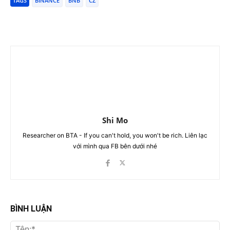
TAGS
BINANCE
BNB
CZ
Shi Mo
Researcher on BTA - If you can't hold, you won't be rich. Liên lạc
với mình qua FB bên dưới nhé
BÌNH LUẬN
Tên