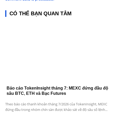
CÓ THỂ BẠN QUAN TÂM
Báo cáo TokenInsight tháng 7: MEXC đứng đầu độ
sâu BTC, ETH và Bạc Futures
Theo báo cáo thanh khoản tháng 7/2026 của TokenInsight, MEXC
đứng đầu trong nhóm chín sàn được khảo sát về độ sâu sổ lệnh...