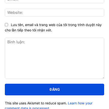
Web
Lưu tên, email và trang web của tôi trong trình duyệt này
cho lần tiếp theo tôi nhận xét.
Bình
luận:
This site uses Akismet to reduce spam.
Learn how your
comment data is processed.