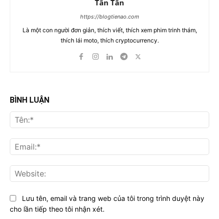
Tân Tân
https://blogtienao.com
Là một con người đơn giản, thích viết, thích xem phim trinh thám,
thích lái moto, thích cryptocurrency.
BÌNH LUẬN
Tên
Ema
Web
Lưu tên, email và trang web của tôi trong trình duyệt này
cho lần tiếp theo tôi nhận xét.