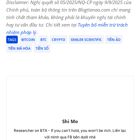
Disclaimer: Nghị quyết số 05/2025/NQ-CP ngày 9/9/2025 của
Chính phủ, toàn bộ thông tin trên Blogtienao.com chỉ mang
tính chất tham khảo, không phải là khuyến nghị tài chính
hay tư vấn đầu tư. Chi tiết xem tại
Tuyên bố miễn trừ trách
nhiệm pháp lý
.
TAGS
BITCOIN
BTC
CRYPTO
SEMLER SCIENTIFIC
TIỀN ẢO
TIỀN MÃ HÓA
TIỀN SỐ
Shi Mo
Researcher on BTA - If you can't hold, you won't be rich. Liên lạc
với mình qua FB bên dưới nhé