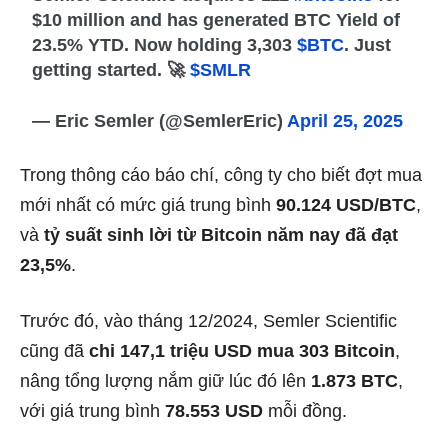
$10 million and has generated BTC Yield of
23.5% YTD. Now holding 3,303
$BTC
. Just
getting started. 🚀
$SMLR
— Eric Semler (@SemlerEric)
April 25, 2025
Trong thông cáo báo chí, công ty cho biết đợt mua
mới nhất có mức giá trung bình
90.124 USD/BTC
,
và
tỷ suất sinh lời từ Bitcoin năm nay đã đạt
23,5%
.
Trước đó, vào tháng 12/2024, Semler Scientific
cũng đã
chi 147,1 triệu USD mua 303 Bitcoin
,
nâng tổng lượng nắm giữ lúc đó lên
1.873 BTC
,
với giá trung bình
78.553 USD
mỗi đồng.