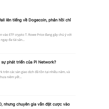
ll lên tiếng về Dogecoin, phản hồi chỉ
n vào ETF crypto T. Rowe Price đang gây chú ý với
ngay đa tài sản...
 sự phát triển của Pi Network?
k trên các sàn giao dịch đã tồn tại nhiều năm, và
hưa niêm yết...
D, nhưng chuyên gia vẫn đặt cược vào