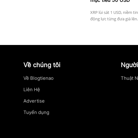
mục tiêu 50 USD
XRP lùi sát 1 USD, niềm ti
động lực từng đưa giá lên.
Về chúng tôi
Người
Về Blogtienao
Thuật N
Liên Hệ
Advertise
Tuyển dụng