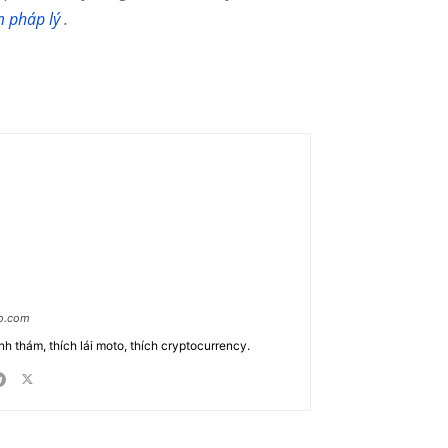
m pháp lý
.
ao.com
nh thám, thích lái moto, thích cryptocurrency.