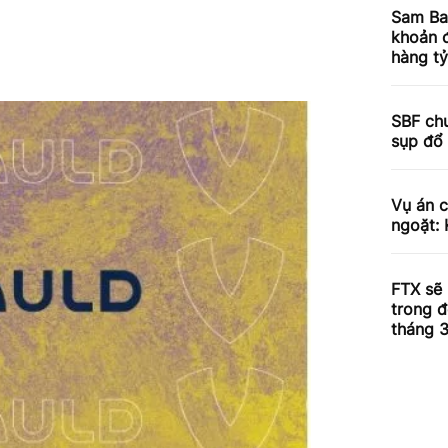
Sam Ba
khoản đ
hàng t
SBF chư
sụp đổ
Vụ án 
ngoặt: 
FTX sẽ 
trong đ
tháng 