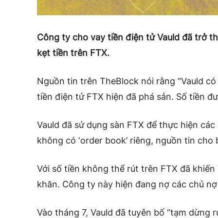
Công ty cho vay tiền điện tử Vauld đã trở 
kẹt tiền trên FTX.
Nguồn tin trên TheBlock nói rằng “Vauld có 
tiền điện tử FTX hiện đã phá sản. Số tiền đượ
Vauld đã sử dụng sàn FTX để thực hiện các 
không có ‘order book’ riêng, nguồn tin cho b
Với số tiền không thể rút trên FTX đã khiế
khăn. Công ty này hiện đang nợ các chủ nợ
Vào tháng 7, Vauld đã tuyên bố “tạm dừng r