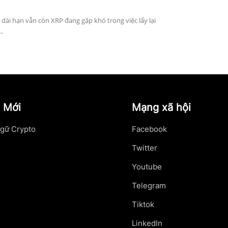
n dài hạn vẫn còn XRP đang gặp khó trong việc lấy lại
..
 Mới
Mạng xã hội
gữ Crypto
Facebook
Twitter
Youtube
Telegram
Tiktok
LinkedIn