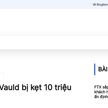
Về Blogtie
Kiến thức
More
BÀI
auld bị kẹt 10 triệu
FTX sắp
khách h
ấn định