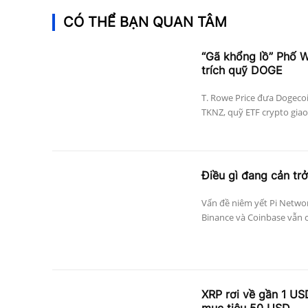
CÓ THỂ BẠN QUAN TÂM
“Gã khổng lồ” Phố Wa
trích quỹ DOGE
T. Rowe Price đưa Dogecoi
TKNZ, quỹ ETF crypto giao 
Điều gì đang cản trở
Vấn đề niêm yết Pi Networ
Binance và Coinbase vẫn c
XRP rơi về gần 1 US