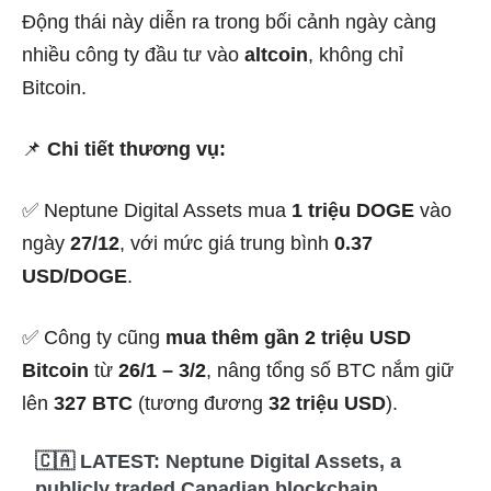
Động thái này diễn ra trong bối cảnh ngày càng
nhiều công ty đầu tư vào
altcoin
, không chỉ
Bitcoin.
📌
Chi tiết thương vụ:
✅ Neptune Digital Assets mua
1 triệu DOGE
vào
ngày
27/12
, với mức giá trung bình
0.37
USD/DOGE
.
✅ Công ty cũng
mua thêm gần 2 triệu USD
Bitcoin
từ
26/1 – 3/2
, nâng tổng số BTC nắm giữ
lên
327 BTC
(tương đương
32 triệu USD
).
🇨🇦 LATEST: Neptune Digital Assets, a
publicly traded Canadian blockchain