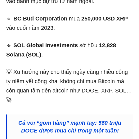
vào danh mục dự trữ từ năm ngoái.
🔹
BC Bud Corporation
mua
250,000 USD XRP
vào cuối năm 2023.
🔹
SOL Global Investments
sở hữu
12,828
Solana (SOL)
.
💡 Xu hướng này cho thấy ngày càng nhiều công
ty niêm yết công khai không chỉ mua Bitcoin mà
còn quan tâm đến altcoin như DOGE, XRP, SOL…
🚀
Cá voi “gom hàng” mạnh tay: 560 triệu
DOGE được mua chỉ trong một tuần!