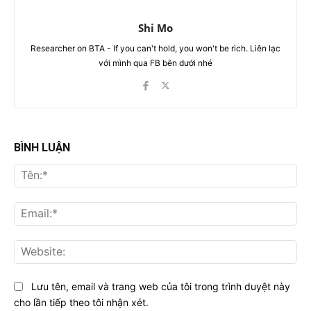
Shi Mo
Researcher on BTA - If you can't hold, you won't be rich. Liên lạc
với mình qua FB bên dưới nhé
BÌNH LUẬN
Tên
Ema
Web
Lưu tên, email và trang web của tôi trong trình duyệt này
cho lần tiếp theo tôi nhận xét.