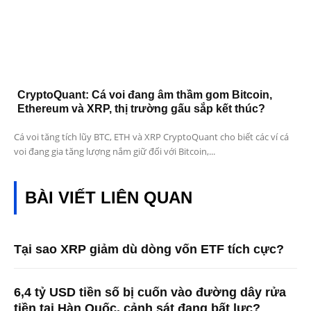
CryptoQuant: Cá voi đang âm thầm gom Bitcoin,
Ethereum và XRP, thị trường gấu sắp kết thúc?
Cá voi tăng tích lũy BTC, ETH và XRP CryptoQuant cho biết các ví cá
voi đang gia tăng lượng nắm giữ đối với Bitcoin,...
BÀI VIẾT LIÊN QUAN
Tại sao XRP giảm dù dòng vốn ETF tích cực?
6,4 tỷ USD tiền số bị cuốn vào đường dây rửa
tiền tại Hàn Quốc, cảnh sát đang bất lực?