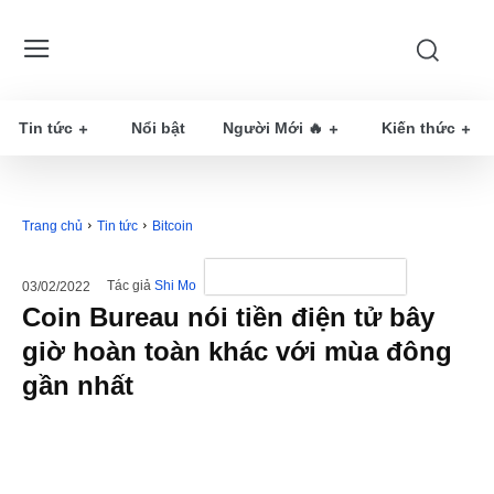
Tin tức
Nổi bật
Người Mới 🔥
Kiến thức
Trang chủ
Tin tức
Bitcoin
Tác giả
Shi Mo
03/02/2022
Coin Bureau nói tiền điện tử bây
giờ hoàn toàn khác với mùa đông
gần nhất