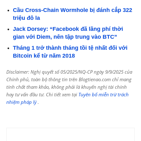
Cầu Cross-Chain Wormhole bị đánh cắp 322
triệu đô la
Jack Dorsey: “Facebook đã lãng phí thời
gian với Diem, nên tập trung vào BTC”
Tháng 1 trở thành tháng tồi tệ nhất đối với
Bitcoin kể từ năm 2018
Disclaimer: Nghị quyết số 05/2025/NQ-CP ngày 9/9/2025 của
Chính phủ, toàn bộ thông tin trên Blogtienao.com chỉ mang
tính chất tham khảo, không phải là khuyến nghị tài chính
hay tư vấn đầu tư. Chi tiết xem tại
Tuyên bố miễn trừ trách
nhiệm pháp lý
.