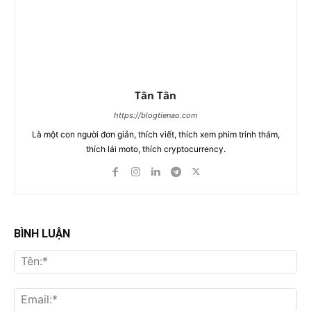
Tân Tân
https://blogtienao.com
Là một con người đơn giản, thích viết, thích xem phim trinh thám,
thích lái moto, thích cryptocurrency.
BÌNH LUẬN
Tên
Ema