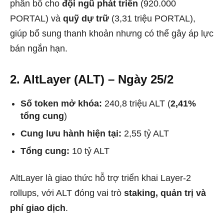
phân bổ cho
đội ngũ phát triển
(920.000
PORTAL) và
quỹ dự trữ
(3,31 triệu PORTAL),
giúp bổ sung thanh khoản nhưng có thể gây áp lực
bán ngắn hạn.
2. AltLayer (ALT) – Ngày 25/2
Số token mở khóa:
240,8 triệu ALT (
2,41%
tổng cung
)
Cung lưu hành hiện tại:
2,55 tỷ ALT
Tổng cung:
10 tỷ ALT
AltLayer là giao thức hỗ trợ triển khai Layer-2
rollups, với ALT đóng vai trò
staking, quản trị và
phí giao dịch
.