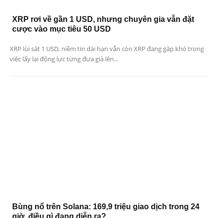
XRP rơi về gần 1 USD, nhưng chuyên gia vẫn đặt
cược vào mục tiêu 50 USD
XRP lùi sát 1 USD, niềm tin dài hạn vẫn còn XRP đang gặp khó trong
việc lấy lại động lực từng đưa giá lên...
Bùng nổ trên Solana: 169,9 triệu giao dịch trong 24
giờ, điều gì đang diễn ra?