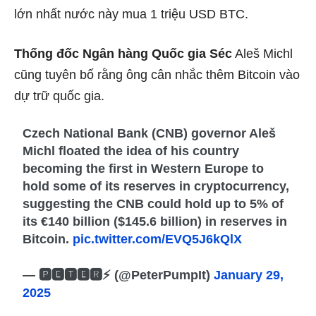
lớn nhất nước này mua 1 triệu USD BTC.
Thống đốc Ngân hàng Quốc gia Séc
Aleš Michl
cũng tuyên bố rằng ông cân nhắc thêm Bitcoin vào
dự trữ quốc gia.
Czech National Bank (CNB) governor Aleš
Michl floated the idea of his country
becoming the first in Western Europe to
hold some of its reserves in cryptocurrency,
suggesting the CNB could hold up to 5% of
its €140 billion ($145.6 billion) in reserves in
Bitcoin.
pic.twitter.com/EVQ5J6kQlX
— 🅿🅴🆃🅴🆁⚡ (@PeterPumpIt)
January 29,
2025