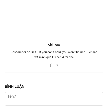
Shi Mo
Researcher on BTA - If you can't hold, you won't be rich. Liên lạc
với mình qua FB bên dưới nhé
BÌNH LUẬN
Tên
Ema