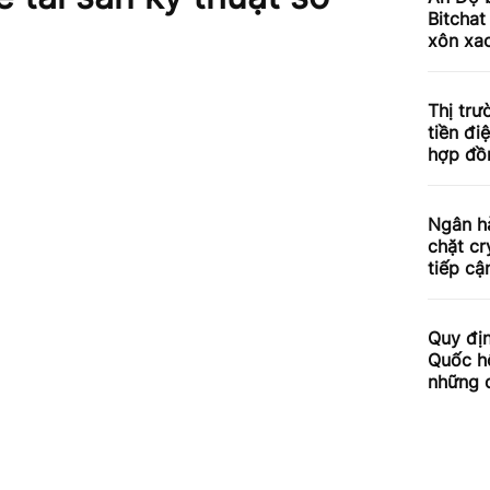
Bitchat
xôn xa
Thị trư
tiền đi
hợp đồn
Ngân hà
chặt cr
tiếp cậ
Quy địn
Quốc h
những q