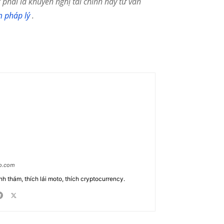
phải là khuyến nghị tài chính hay tư vấn
m pháp lý
.
ao.com
nh thám, thích lái moto, thích cryptocurrency.