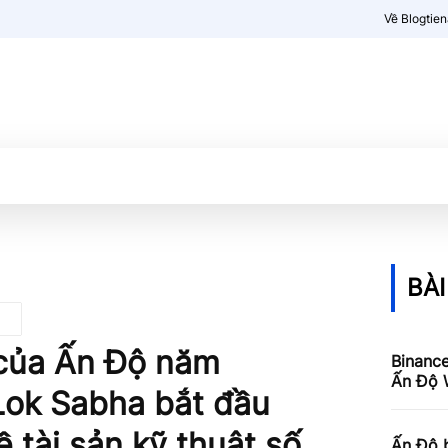
Về Blogtie
Kiến thức
More
BÀI
 của Ấn Độ năm
Binance
Ấn Độ W
Lok Sabha bắt đầu
 tài sản kỹ thuật số
Ấn Độ 