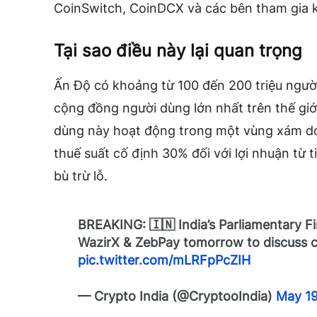
CoinSwitch, CoinDCX và các bên tham gia 
Tại sao điều này lại quan trọng
Ấn Độ có khoảng từ 100 đến 200 triệu người
cộng đồng người dùng lớn nhất trên thế gi
dùng này hoạt động trong một vùng xám do
thuế suất cố định 30% đối với lợi nhuận từ 
bù trừ lỗ.
BREAKING: 🇮🇳 India’s Parliamentary F
WazirX & ZebPay tomorrow to discuss cr
pic.twitter.com/mLRFpPcZIH
— Crypto India (@CryptooIndia)
May 19