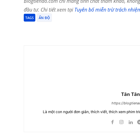
Blogtienao.com chỉ mang tính chất tham khảo, không 
đầu tư. Chi tiết xem tại
Tuyên bố miễn trừ trách nhiệ
TAGS
ẤN ĐỘ
Chia Sẻ
Tân Tân
https://blogtien
Là một con người đơn giản, thích viết, thích xem phim tri