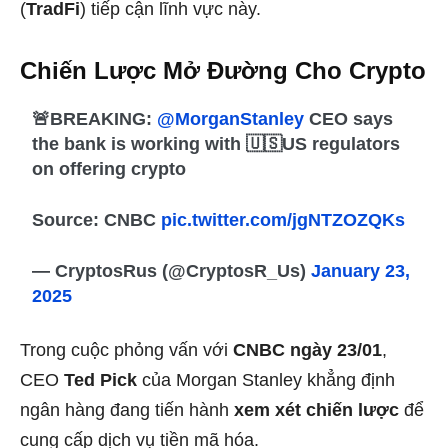
(
TradFi
) tiếp cận lĩnh vực này.
Chiến Lược Mở Đường Cho Crypto
🚨BREAKING:
@MorganStanley
CEO says
the bank is working with 🇺🇸US regulators
on offering crypto
Source: CNBC
pic.twitter.com/jgNTZOZQKs
— CryptosRus (@CryptosR_Us)
January 23,
2025
Trong cuộc phỏng vấn với
CNBC ngày 23/01
,
CEO
Ted Pick
của Morgan Stanley khẳng định
ngân hàng đang tiến hành
xem xét chiến lược
để
cung cấp dịch vụ tiền mã hóa.