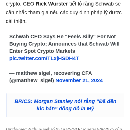
crypto. CEO
Rick Wurster
tiết lộ rằng Schwab sẽ
cân nhắc tham gia nếu các quy định pháp lý được
cải thiện.
Schwab CEO Says He "Feels Silly" For Not
Buying Crypto; Announces that Schwab Will
Enter Spot Crypto Markets
pic.twitter.com/TLxjHSDH4T
— matthew sigel, recovering CFA
(@matthew_sigel)
November 21, 2024
BRICS: Morgan Stanley nói rằng “Đã đến
lúc bán” đồng đô la Mỹ
Disclaimer: Nghị quyết số 05/2025/NQ-CP ngày 9/9/2025 của