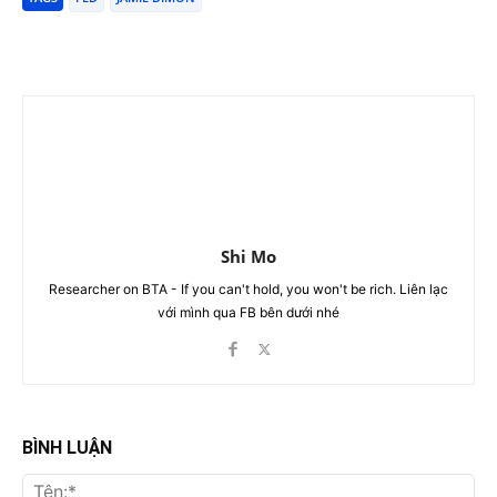
Shi Mo
Researcher on BTA - If you can't hold, you won't be rich. Liên lạc
với mình qua FB bên dưới nhé
BÌNH LUẬN
Tên