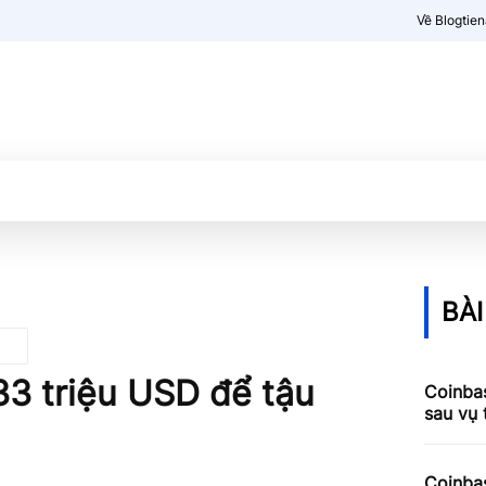
Về Blogtie
Kiến thức
More
BÀI
3 triệu USD để tậu
Coinbas
sau vụ
Coinbas