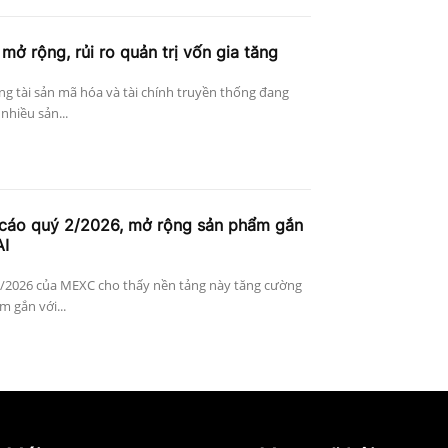
 mở rộng, rủi ro quản trị vốn gia tăng
ờng tài sản mã hóa và tài chính truyền thống đang
nhiều sản...
cáo quý 2/2026, mở rộng sản phẩm gắn
AI
 2/2026 của MEXC cho thấy nền tảng này tăng cường
 gắn với...