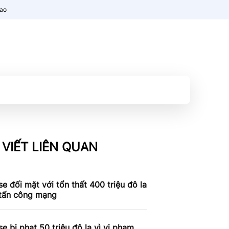
nao
 VIẾT LIÊN QUAN
e đối mặt với tổn thất 400 triệu đô la
 tấn công mạng
e bị phạt 50 triệu đô la vì vi phạm