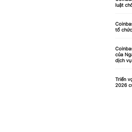
luật ch
Coinbas
tổ chứ
Coinba
của Ng
dịch v
Triển v
2026 c