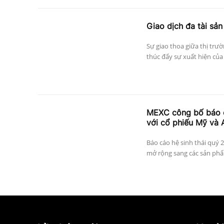
Giao dịch đa tài sản
Sự giao thoa giữa thị trư
thúc đẩy sự xuất hiện của 
MEXC công bố báo 
với cổ phiếu Mỹ và 
Báo cáo hệ sinh thái quý
mở rộng sang các sản phẩm