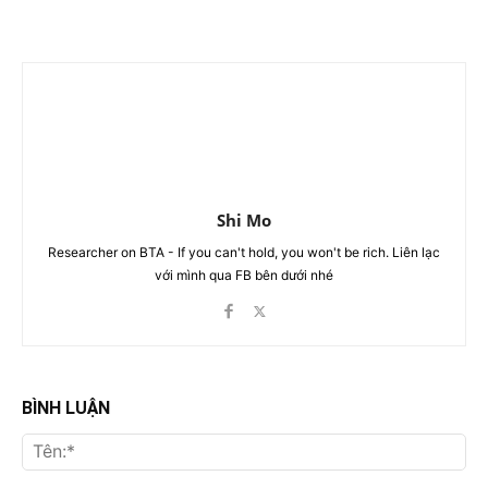
Shi Mo
Researcher on BTA - If you can't hold, you won't be rich. Liên lạc
với mình qua FB bên dưới nhé
BÌNH LUẬN
Tên