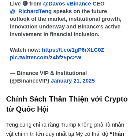
Live 🔴 from
@Davos
#Binance
CEO
@_RichardTeng
speaks on the future
outlook of the market, institutional growth,
innovation underway and Binance's active
involvement in financial inclusion.
Watch now:
https://t.co/1gP6rXLC0Z
pic.twitter.com/z4bfz5pc2W
— Binance VIP & Institutional
(@BinanceVIP)
January 21, 2025
Chính Sách Thân Thiện với Crypto
từ Quốc Hội
Teng cũng chỉ ra rằng Trump không phải là nhân
vật chính trị lớn duy nhất tại Mỹ có thái độ
“thân