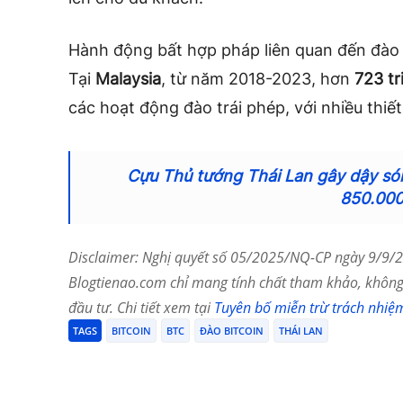
Hành động bất hợp pháp liên quan đến đào B
Tại
Malaysia
, từ năm 2018-2023, hơn
723 tr
các hoạt động đào trái phép, với nhiều thiết
Cựu Thủ tướng Thái Lan gây dậy són
850.00
Disclaimer: Nghị quyết số 05/2025/NQ-CP ngày 9/9/20
Blogtienao.com chỉ mang tính chất tham khảo, không 
đầu tư. Chi tiết xem tại
Tuyên bố miễn trừ trách nhiệ
TAGS
BITCOIN
BTC
ĐÀO BITCOIN
THÁI LAN
Chia Sẻ