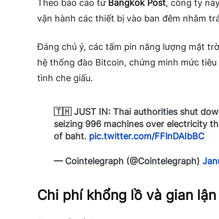
Theo báo cáo từ
Bangkok Post
, công ty nà
vận hành các thiết bị vào ban đêm nhằm trá
Đáng chú ý, các tấm pin năng lượng mặt trời
hệ thống đào Bitcoin, chứng minh mức tiêu
tình che giấu.
🇹🇭 JUST IN: Thai authorities shut do
seizing 996 machines over electricity t
of baht.
pic.twitter.com/FFlnDAIbBC
— Cointelegraph (@Cointelegraph)
Jan
Chi phí khổng lồ và gian lận