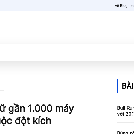
Về Blogtie
Kiến thức
More
BÀI
iữ gần 1.000 máy
Bull Ru
với 201
uộc đột kích
Bùng nổ