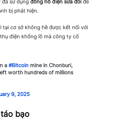
y đã sử dụng
đồng hồ điện sửa đổi
để
nh bị phát hiện.
 tại cơ sở không hề được kết nối với
 thụ điện khổng lồ mà công ty cố
wn a
#Bitcoin
mine in Chonburi,
heft worth hundreds of millions
uary 9, 2025
 táo bạo