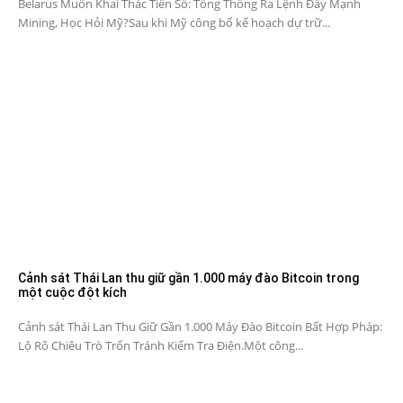
Belarus Muốn Khai Thác Tiền Số: Tổng Thống Ra Lệnh Đẩy Mạnh
Mining, Học Hỏi Mỹ?Sau khi Mỹ công bố kế hoạch dự trữ...
Cảnh sát Thái Lan thu giữ gần 1.000 máy đào Bitcoin trong
một cuộc đột kích
Cảnh sát Thái Lan Thu Giữ Gần 1.000 Máy Đào Bitcoin Bất Hợp Pháp:
Lộ Rõ Chiêu Trò Trốn Tránh Kiểm Tra Điện.Một công...