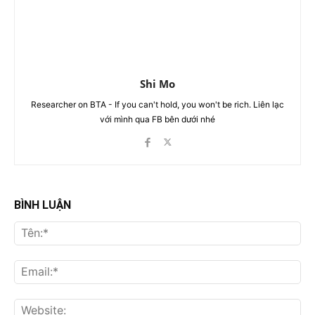
Shi Mo
Researcher on BTA - If you can't hold, you won't be rich. Liên lạc
với mình qua FB bên dưới nhé
BÌNH LUẬN
Tên
Ema
Web