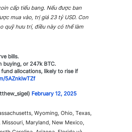
tcoin cấp tiểu bang. Nếu được ban
ợc mua vào, trị giá 23 tỷ USD. Con
quỹ hưu trí, điều này có thể làm
e bills.
 in buying, or 247k BTC.
nd allocations, likely to rise if
com/5AZnkiwTZf
tthew_sigel)
February 12, 2025
assachusetts, Wyoming, Ohio, Texas,
y, Missouri, Maryland, New Mexico,
th Carolina, Arizona, Florida và