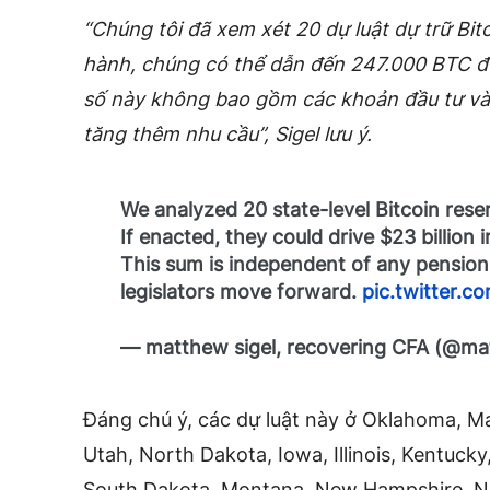
“Chúng tôi đã xem xét 20 dự luật dự trữ Bi
hành, chúng có thể dẫn đến 247.000 BTC đư
số này không bao gồm các khoản đầu tư vào 
tăng thêm nhu cầu”, Sigel lưu ý.
We analyzed 20 state-level Bitcoin reserv
If enacted, they could drive $23 billion
This sum is independent of any pension fu
legislators move forward.
pic.twitter.
— matthew sigel, recovering CFA (@ma
Đáng chú ý, các dự luật này ở Oklahoma, M
Utah, North Dakota, Iowa, Illinois, Kentuck
South Dakota, Montana, New Hampshire, Nor