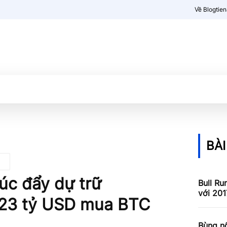
Về Blogtie
Kiến thức
More
BÀI
úc đẩy dự trữ
Bull Ru
với 201
t 23 tỷ USD mua BTC
Bùng nổ