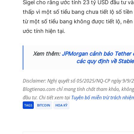
Sigel cho rằng ước tính 23 tỷ USD đầu tư và
thấp vì một số tiểu bang chưa tiết lộ số tiề
từ một số tiểu bang không được tiết lộ, nên
ước tính hiện tại.
Xem thêm:
JPMorgan cảnh báo Tether c
các quy định về Stabl
Disclaimer: Nghị quyết số 05/2025/NQ-CP ngày 9/9/20
Blogtienao.com chỉ mang tính chất tham khảo, không 
đầu tư. Chi tiết xem tại
Tuyên bố miễn trừ trách nhiệ
TAGS
BITCOIN
HOA KỲ
Chia Sẻ