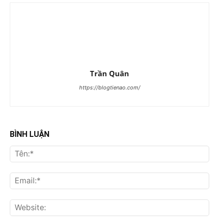
Trần Quân
https://blogtienao.com/
BÌNH LUẬN
Tên
Ema
Web