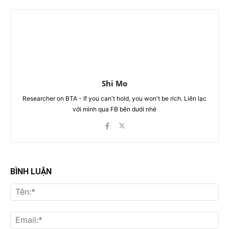
Shi Mo
Researcher on BTA - If you can't hold, you won't be rich. Liên lạc
với mình qua FB bên dưới nhé
BÌNH LUẬN
Tên
Ema