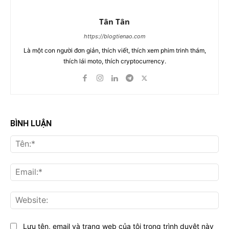
Tân Tân
https://blogtienao.com
Là một con người đơn giản, thích viết, thích xem phim trinh thám,
thích lái moto, thích cryptocurrency.
BÌNH LUẬN
Tên
Ema
Web
Lưu tên, email và trang web của tôi trong trình duyệt này