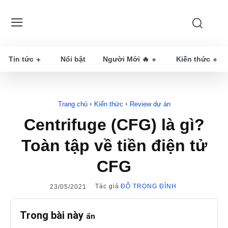
Tin tức
Nổi bật
Người Mới 🔥
Kiến thức
Trang chủ
Kiến thức
Review dự án
Centrifuge (CFG) là gì?
Toàn tập về tiền điện tử
CFG
Tác giả
ĐỖ TRỌNG ĐỈNH
23/05/2021
Trong bài này
ẩn