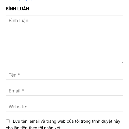
BÌNH LUẬN
Bình
luận:
Tên
Ema
Web
Lưu tên, email và trang web của tôi trong trình duyệt này
cho lần tiếp theo tôi nhận xét.