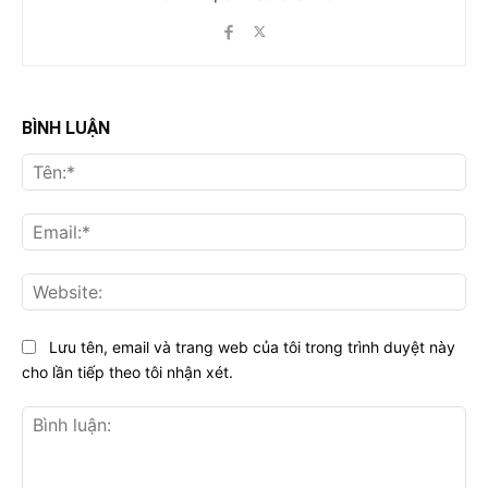
BÌNH LUẬN
Tên
Ema
Web
Lưu tên, email và trang web của tôi trong trình duyệt này
cho lần tiếp theo tôi nhận xét.