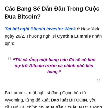
Các Bang Sẽ Dẫn Đầu Trong Cuộc
Đua Bitcoin?
Tại hội nghị Bitcoin Investor Week
ở New York
ngày 28/2, Thượng nghị sĩ
Cynthia Lummis
nhận
định:
“Tôi cá rằng một bang nào đó sẽ có kho
dự trữ Bitcoin trước cả chính phủ liên
bang.”
Bà Lummis, một nghị sĩ đảng Cộng hòa từ
Wyoming, từng đề xuất
Đạo luật BITCOIN
, yêu
cầu Bộ Tài chính Mỹ
mua dần 1 triệu BTC
, tương