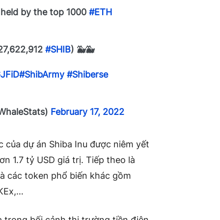
held by the top 1000
#ETH
127,622,912
#SHIB
) 🐳🐳
6JFiD
#ShibArmy
#Shiberse
WhaleStats)
February 17, 2022
ốc của dự án Shiba Inu được niêm yết
n 1.7 tỷ USD giá trị. Tiếp theo là
là các token phổ biến khác gồm
OKEx,…
 trong bối cảnh thị trường tiền điện