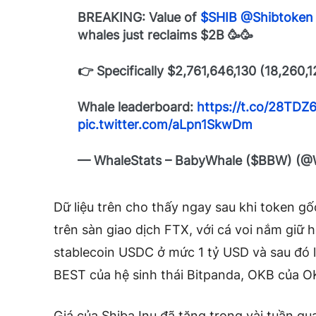
BREAKING: Value of
$SHIB
@Shibtoken
whales just reclaims $2B 🥳🥳
👉 Specifically $2,761,646,130 (18,260,
Whale leaderboard:
https://t.co/28TDZ
pic.twitter.com/aLpn1SkwDm
— WhaleStats – BabyWhale ($BBW) (@
Dữ liệu trên cho thấy ngay sau khi token g
trên sàn giao dịch FTX, với cá voi nắm giữ hơ
stablecoin USDC ở mức 1 tỷ USD và sau đó 
BEST của hệ sinh thái Bitpanda, OKB của 
Giá của Shiba Inu đã tăng trong vài tuần qua