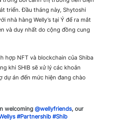
hát triển. Đầu tháng này, Shytoshi
i nhà hàng Welly’s tại Ý để ra mắt
ên và duy nhất do cộng đồng cung
ích hợp NFT và blockchain của Shiba
ng khi SHIB sẽ xử lý các khoản
rợ dự án đến mức hiện đang chào
 in welcoming
@wellyfriends
, our
Wellys
#Partnershib
#Shib