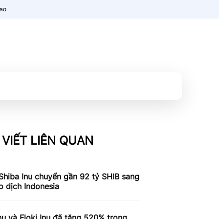
nao
 VIẾT LIÊN QUAN
Shiba Inu chuyển gần 92 tỷ SHIB sang
o dịch Indonesia
nu và Floki Inu đã tăng 520% ​​trong