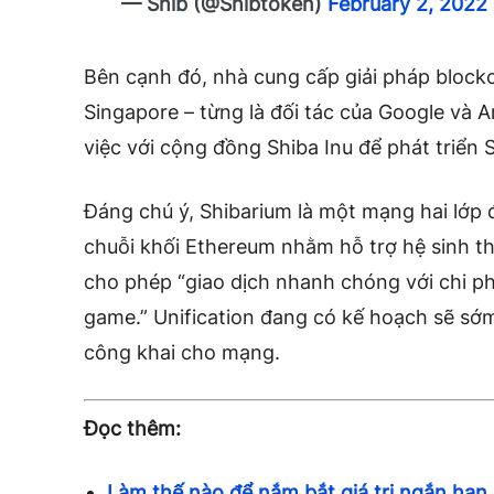
— Shib (@Shibtoken)
February 2, 2022
Bên cạnh đó, ​​nhà cung cấp giải pháp blockc
Singapore – từng là đối tác của Google và 
việc với cộng đồng Shiba Inu để phát triển 
Đáng chú ý, Shibarium là một mạng hai lớp
chuỗi khối Ethereum nhằm hỗ trợ hệ sinh thá
cho phép “giao dịch nhanh chóng với chi ph
game.” Unification đang có kế hoạch sẽ s
công khai cho mạng.
Đọc thêm:
Làm thế nào để nắm bắt giá trị ngắn hạn 