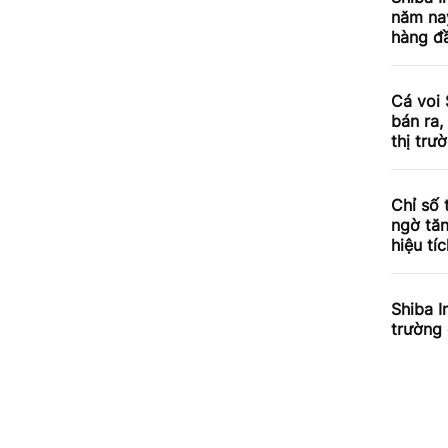
năm nay
hàng đầ
Cá voi 
bán ra,
thị trư
Chỉ số 
ngờ tăn
hiệu tí
Shiba I
trường 