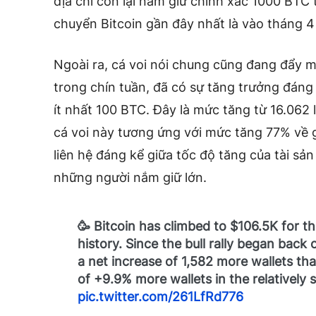
địa chỉ còn lại nắm giữ chính xác 1000 BTC t
chuyển Bitcoin gần đây nhất là vào tháng 4
Ngoài ra, cá voi nói chung cũng đang đẩy 
trong chín tuần, đã có sự tăng trưởng đáng
ít nhất 100 BTC. Đây là mức tăng từ 16.062 l
cá voi này tương ứng với mức tăng 77% về 
liên hệ đáng kể giữa tốc độ tăng của tài sản
những người nắm giữ lớn.
🥳 Bitcoin has climbed to $106.5K for the
history. Since the bull rally began back
a net increase of 1,582 more wallets tha
of +9.9% more wallets in the relatively 
pic.twitter.com/261LfRd776