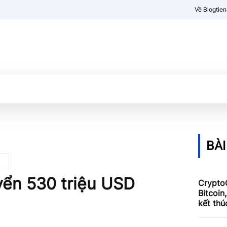
Về Blogtie
Kiến thức
More
BÀI
uyển 530 triệu USD
Crypto
Bitcoin
kết thú