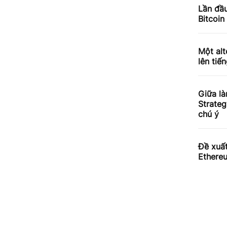
Lần đầu
Bitcoin
Một alt
lên tiến
Giữa là
Strateg
chú ý
Đề xuấ
Ethereu