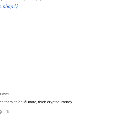
m pháp lý
.
ao.com
nh thám, thích lái moto, thích cryptocurrency.