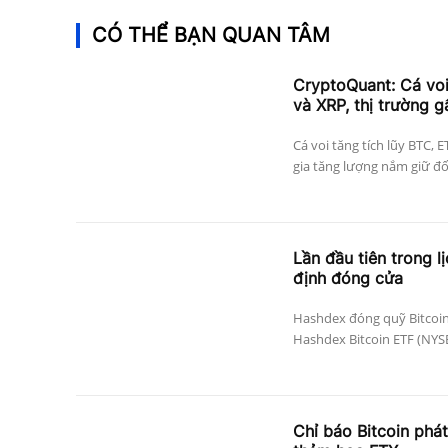
CÓ THỂ BẠN QUAN TÂM
CryptoQuant: Cá vo
và XRP, thị trường g
Cá voi tăng tích lũy BTC, 
gia tăng lượng nắm giữ đối 
Lần đầu tiên trong l
định đóng cửa
Hashdex đóng quỹ Bitcoin
Hashdex Bitcoin ETF (NYSE 
Chỉ báo Bitcoin phát