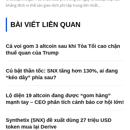
khẳng định vị thế sàn giao dịch phi tập trung lớn nhất...
BÀI VIẾT LIÊN QUAN
Cá voi gom 3 altcoin sau khi Tòa Tối cao chặn
thuế quan của Trump
Cú bật thần tốc: SNX tăng hơn 130%, ai đang
“kéo dây” phía sau?
Lộ diện 19 altcoin đang được “gom hàng”
mạnh tay – CEO phân tích cảnh báo cơ hội lớn!
Synthetix (SNX) đề xuất dùng 27 triệu USD
token mua lại Derive