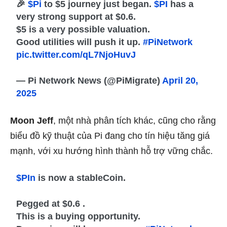
🎉
$Pi
to $5 journey just began.
$PI
has a
very strong support at $0.6.
$5 is a very possible valuation.
Good utilities will push it up.
#PiNetwork
pic.twitter.com/qL7NjoHuvJ
— Pi Network News (@PiMigrate)
April 20,
2025
Moon Jeff
, một nhà phân tích khác, cũng cho rằng
biểu đồ kỹ thuật của Pi đang cho tín hiệu tăng giá
mạnh, với xu hướng hình thành hỗ trợ vững chắc.
$PIn
is now a stableCoin.
Pegged at $0.6 .
This is a buying opportunity.