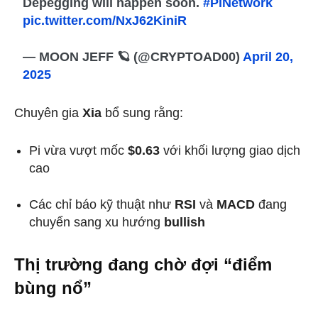
Depegging will happen soon.
#PiNetwork
pic.twitter.com/NxJ62KiniR
— MOON JEFF 🪐 (@CRYPTOAD00)
April 20,
2025
Chuyên gia
Xia
bổ sung rằng:
Pi vừa vượt mốc
$0.63
với khối lượng giao dịch
cao
Các chỉ báo kỹ thuật như
RSI
và
MACD
đang
chuyển sang xu hướng
bullish
Thị trường đang chờ đợi “điểm
bùng nổ”