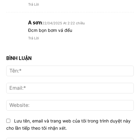
Trả Lời
A sơn
22/04/2025 At 2:22 chiều
Đcm bọn bơm vá đểu
Trả Lời
BÌNH LUẬN
Tên
Ema
Web
Lưu tên, email và trang web của tôi trong trình duyệt này
cho lần tiếp theo tôi nhận xét.