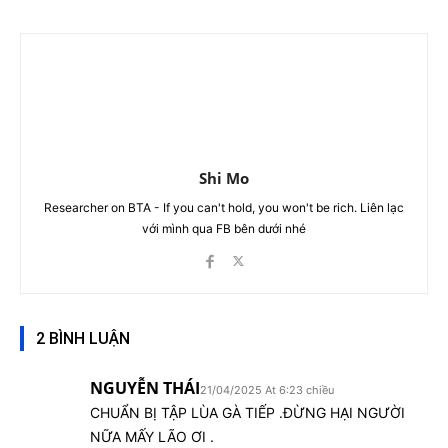
Shi Mo
Researcher on BTA - If you can't hold, you won't be rich. Liên lạc
với mình qua FB bên dưới nhé
2 BÌNH LUẬN
NGUYỄN THÁI
21/04/2025 At 6:23 chiều
CHUẨN BỊ TẬP LÙA GÀ TIẾP .ĐỪNG HẠI NGƯỜI
NỮA MẤY LÃO ƠI .