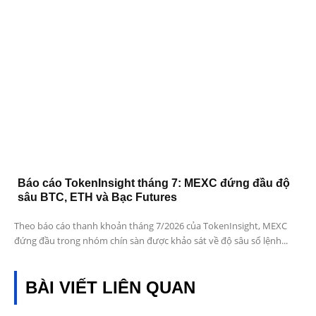
Báo cáo TokenInsight tháng 7: MEXC đứng đầu độ
sâu BTC, ETH và Bạc Futures
Theo báo cáo thanh khoản tháng 7/2026 của TokenInsight, MEXC
đứng đầu trong nhóm chín sàn được khảo sát về độ sâu sổ lệnh...
BÀI VIẾT LIÊN QUAN